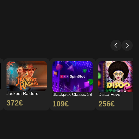
Jackpot Raiders
Blackjack Classic 39
Disco Fever
372€
109€
256€