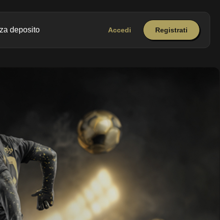
za deposito
Accedi
Registrati