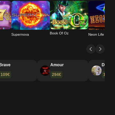
Book Of Oz
Supernova
Neon Life
Brave
Amour
Dexter
109€
294€
143€