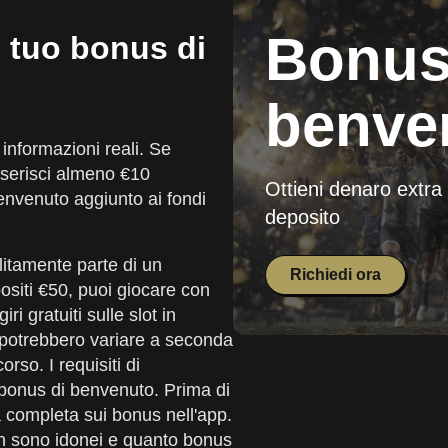
Bonus
l tuo bonus di
benve
informazioni reali. Se
Inserisci almeno €10
Ottieni denaro extra e
envenuto aggiunto ai fondi
deposito
litamente parte di un
Richiedi ora
siti €50, puoi giocare con
i gratuiti sulle slot in
s potrebbero variare a seconda
orso. I requisiti di
i bonus di benvenuto. Prima di
a completa sui bonus nell'app.
n sono idonei e quanto bonus