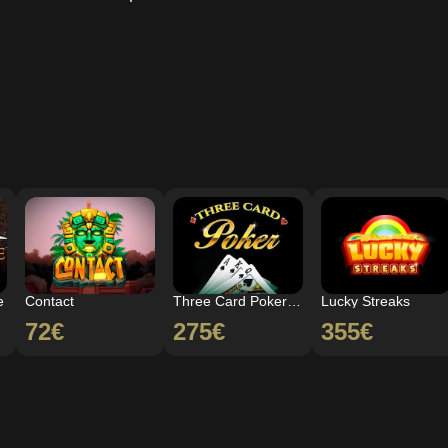
e
Contact
Three Card Poker Deluxe
Lucky Streaks
72€
275€
355€