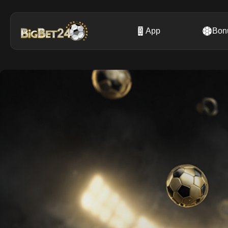
App
Bon