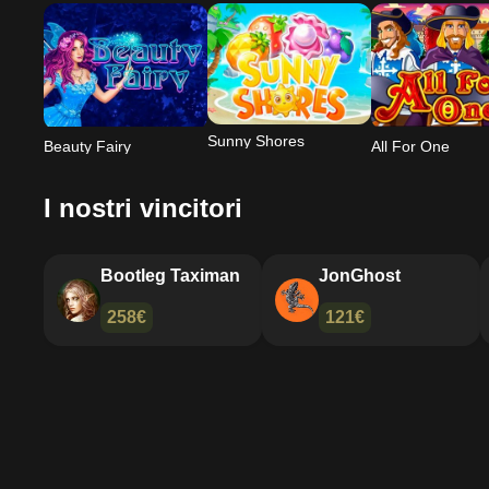
Sunny Shores
Beauty Fairy
All For One
I nostri vincitori
Bootleg Taximan
JonGhost
258€
121€