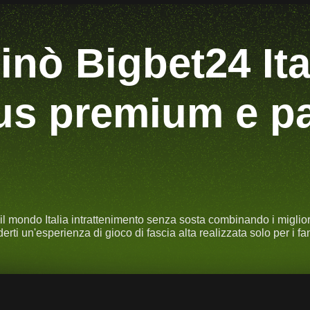
inò Bigbet24 Ita
nus premium e p
 il mondo Italia intrattenimento senza sosta combinando i miglior
erti un'esperienza di gioco di fascia alta realizzata solo per i fan