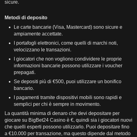
sicure.
Metodi di deposito
Le carte bancarie (Visa, Mastercard) sono sicure e
ampiamente accettate.
I portafogli elettronici, come quelli di marchi noti,
velocizzano le transazioni.
I giocatori che non vogliono condividere le proprie
informazioni bancarie possono utilizzare i voucher
prepagati.
Se depositi più di €500, puoi utilizzare un bonifico
bancario.
I pagamenti tramite dispositivi mobili sono rapidi e
semplici per chi è sempre in movimento.
La quantità minima di denaro che devi depositare per
giocare su BigBet24 Casino è €, quindi sia i giocatori nuovi
che quelli esperti possono utilizzarlo. Puoi depositare fino
a €10.000 per transazione, ma questo dipende dal metodo