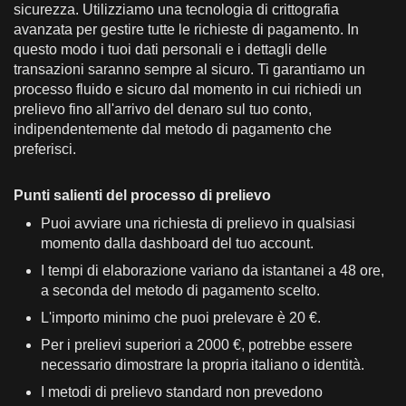
sicurezza. Utilizziamo una tecnologia di crittografia
avanzata per gestire tutte le richieste di pagamento. In
questo modo i tuoi dati personali e i dettagli delle
transazioni saranno sempre al sicuro. Ti garantiamo un
processo fluido e sicuro dal momento in cui richiedi un
prelievo fino all'arrivo del denaro sul tuo conto,
indipendentemente dal metodo di pagamento che
preferisci.
Punti salienti del processo di prelievo
Puoi avviare una richiesta di prelievo in qualsiasi
momento dalla dashboard del tuo account.
I tempi di elaborazione variano da istantanei a 48 ore,
a seconda del metodo di pagamento scelto.
L'importo minimo che puoi prelevare è 20 €.
Per i prelievi superiori a 2000 €, potrebbe essere
necessario dimostrare la propria italiano o identità.
I metodi di prelievo standard non prevedono