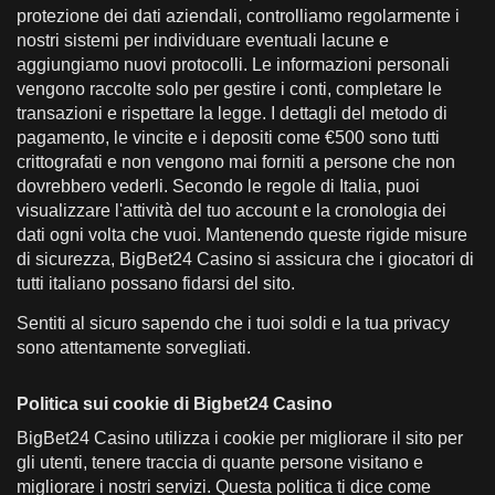
protezione dei dati aziendali, controlliamo regolarmente i
nostri sistemi per individuare eventuali lacune e
aggiungiamo nuovi protocolli. Le informazioni personali
vengono raccolte solo per gestire i conti, completare le
transazioni e rispettare la legge. I dettagli del metodo di
pagamento, le vincite e i depositi come €500 sono tutti
crittografati e non vengono mai forniti a persone che non
dovrebbero vederli. Secondo le regole di Italia, puoi
visualizzare l'attività del tuo account e la cronologia dei
dati ogni volta che vuoi. Mantenendo queste rigide misure
di sicurezza, BigBet24 Casino si assicura che i giocatori di
tutti italiano possano fidarsi del sito.
Sentiti al sicuro sapendo che i tuoi soldi e la tua privacy
sono attentamente sorvegliati.
Politica sui cookie di Bigbet24 Casino
BigBet24 Casino utilizza i cookie per migliorare il sito per
gli utenti, tenere traccia di quante persone visitano e
migliorare i nostri servizi. Questa politica ti dice come