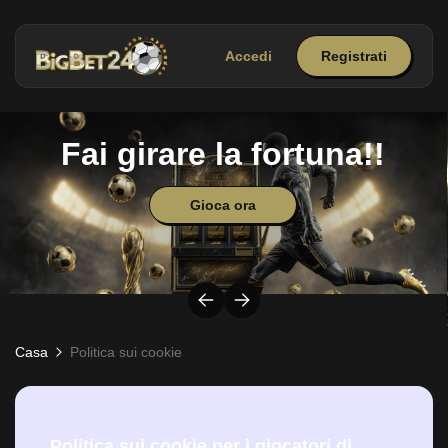
Accedi
Registrati
Fai girare la fortuna!!
Gioca ora
Casa
Politica sui cookie
Politica sui cookie per i giocatori di