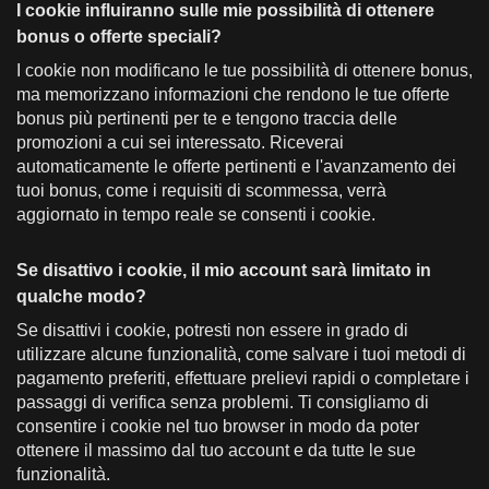
I cookie influiranno sulle mie possibilità di ottenere
bonus o offerte speciali?
I cookie non modificano le tue possibilità di ottenere bonus,
ma memorizzano informazioni che rendono le tue offerte
bonus più pertinenti per te e tengono traccia delle
promozioni a cui sei interessato. Riceverai
automaticamente le offerte pertinenti e l'avanzamento dei
tuoi bonus, come i requisiti di scommessa, verrà
aggiornato in tempo reale se consenti i cookie.
Se disattivo i cookie, il mio account sarà limitato in
qualche modo?
Se disattivi i cookie, potresti non essere in grado di
utilizzare alcune funzionalità, come salvare i tuoi metodi di
pagamento preferiti, effettuare prelievi rapidi o completare i
passaggi di verifica senza problemi. Ti consigliamo di
consentire i cookie nel tuo browser in modo da poter
ottenere il massimo dal tuo account e da tutte le sue
funzionalità.