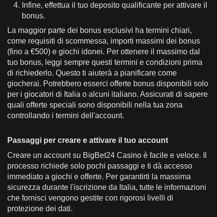
Infine, effettua il tuo deposito qualificante per attivare il
bonus.
La maggior parte dei bonus esclusivi ha termini chiari,
come requisiti di scommessa, importi massimi dei bonus
(fino a €500) e giochi idonei. Per ottenere il massimo dal
tuo bonus, leggi sempre questi termini e condizioni prima
di richiederlo. Questo ti aiuterà a pianificare come
giocherai. Potrebbero esserci offerte bonus disponibili solo
per i giocatori di Italia o alcuni italiano. Assicurati di sapere
quali offerte speciali sono disponibili nella tua zona
controllando i termini dell'account.
Passaggi per creare e attivare il tuo account
Creare un account su BigBet24 Casino è facile e veloce. Il
processo richiede solo pochi passaggi e ti dà accesso
immediato a giochi e offerte. Per garantirti la massima
sicurezza durante l'iscrizione da Italia, tutte le informazioni
che fornisci vengono gestite con rigorosi livelli di
protezione dei dati.