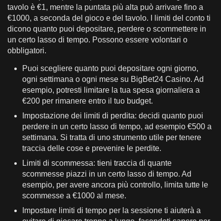
tavolo è €1, mentre la puntata più alta può arrivare fino a
€1000, a seconda del gioco e del tavolo. I limiti del conto ti
dicono quanto puoi depositare, perdere o scommettere in
un certo lasso di tempo. Possono essere volontari o
obbligatori.
Puoi scegliere quanto puoi depositare ogni giorno,
ogni settimana o ogni mese su BigBet24 Casino. Ad
esempio, potresti limitare la tua spesa giornaliera a
€200 per rimanere entro il tuo budget.
Impostazione dei limiti di perdita: decidi quanto puoi
perdere in un certo lasso di tempo, ad esempio €500 a
settimana. Si tratta di uno strumento utile per tenere
traccia delle cose e prevenire le perdite.
Limiti di scommessa: tieni traccia di quante
scommesse piazzi in un certo lasso di tempo. Ad
esempio, per avere ancora più controllo, limita tutte le
scommesse a €1000 al mese.
Impostare limiti di tempo per la sessione ti aiuterà a