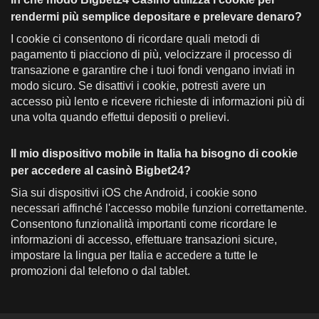
rendermi più semplice depositare e prelevare denaro?
I cookie ci consentono di ricordare quali metodi di
pagamento ti piacciono di più, velocizzare il processo di
transazione e garantire che i tuoi fondi vengano inviati in
modo sicuro. Se disattivi i cookie, potresti avere un
accesso più lento e ricevere richieste di informazioni più di
una volta quando effettui depositi o prelievi.
Il mio dispositivo mobile in Italia ha bisogno di cookie
per accedere al casinò Bigbet24?
Sia sui dispositivi iOS che Android, i cookie sono
necessari affinché l'accesso mobile funzioni correttamente.
Consentono funzionalità importanti come ricordare le
informazioni di accesso, effettuare transazioni sicure,
impostare la lingua per Italia e accedere a tutte le
promozioni dal telefono o dal tablet.