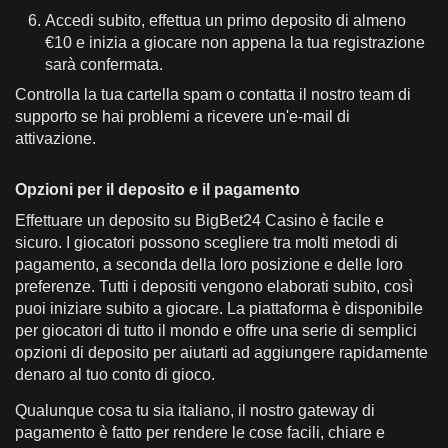
Accedi subito, effettua un primo deposito di almeno
€10 e inizia a giocare non appena la tua registrazione
sarà confermata.
Controlla la tua cartella spam o contatta il nostro team di
supporto se hai problemi a ricevere un'e-mail di
attivazione.
Opzioni per il deposito e il pagamento
Effettuare un deposito su BigBet24 Casino è facile e
sicuro. I giocatori possono scegliere tra molti metodi di
pagamento, a seconda della loro posizione e delle loro
preferenze. Tutti i depositi vengono elaborati subito, così
puoi iniziare subito a giocare. La piattaforma è disponibile
per giocatori di tutto il mondo e offre una serie di semplici
opzioni di deposito per aiutarti ad aggiungere rapidamente
denaro al tuo conto di gioco.
Qualunque cosa tu sia italiano, il nostro gateway di
pagamento è fatto per rendere le cose facili, chiare e