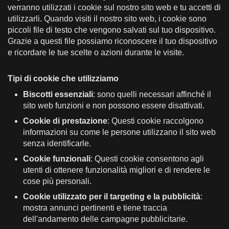
verranno utilizzati i cookie sul nostro sito web e tu accetti di
utilizzarli. Quando visiti il nostro sito web, i cookie sono
piccoli file di testo che vengono salvati sul tuo dispositivo.
Grazie a questi file possiamo riconoscere il tuo dispositivo
e ricordare le tue scelte o azioni durante le visite.
Tipi di cookie che utilizziamo
Biscotti essenziali
: sono quelli necessari affinché il
sito web funzioni e non possono essere disattivati.
Cookie di prestazione
: Questi cookie raccolgono
informazioni su come le persone utilizzano il sito web
senza identificarle.
Cookie funzionali
: Questi cookie consentono agli
utenti di ottenere funzionalità migliori e di rendere le
cose più personali.
Cookie utilizzato per il targeting e la pubblicità
:
mostra annunci pertinenti e tiene traccia
dell'andamento delle campagne pubblicitarie.