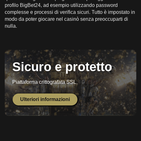
profilo BigBet24, ad esempio utilizzando password
complesse e processi di verifica sicuri. Tutto è impostato in
modo da poter giocare nel casinò senza preoccuparti di
nulla.
Sicuro e protetto
Piattaforma crittografata SSL
Ulteriori informazioni