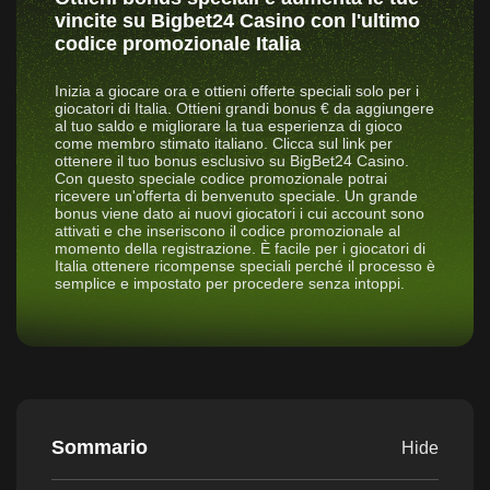
vincite su Bigbet24 Casino con l'ultimo
codice promozionale Italia
Inizia a giocare ora e ottieni offerte speciali solo per i
giocatori di Italia. Ottieni grandi bonus € da aggiungere
al tuo saldo e migliorare la tua esperienza di gioco
come membro stimato italiano. Clicca sul link per
ottenere il tuo bonus esclusivo su BigBet24 Casino.
Con questo speciale codice promozionale potrai
ricevere un'offerta di benvenuto speciale. Un grande
bonus viene dato ai nuovi giocatori i cui account sono
attivati e che inseriscono il codice promozionale al
momento della registrazione. È facile per i giocatori di
Italia ottenere ricompense speciali perché il processo è
semplice e impostato per procedere senza intoppi.
Sommario
Hide