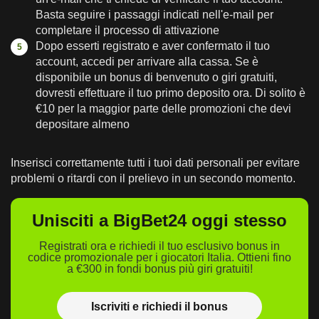
Basta seguire i passaggi indicati nell'e-mail per
completare il processo di attivazione
Dopo esserti registrato e aver confermato il tuo
account, accedi per arrivare alla cassa. Se è
disponibile un bonus di benvenuto o giri gratuiti,
dovresti effettuare il tuo primo deposito ora. Di solito è
€10 per la maggior parte delle promozioni che devi
depositare almeno
Inserisci correttamente tutti i tuoi dati personali per evitare
problemi o ritardi con il prelievo in un secondo momento.
Unisciti a BigBet24 oggi stesso
Registrati ora e richiedi il tuo esclusivo bonus in
codice promozionale per i giocatori Italia. Ottieni fino
a €300 in fondi bonus più giri gratuiti!
Iscriviti e richiedi il bonus