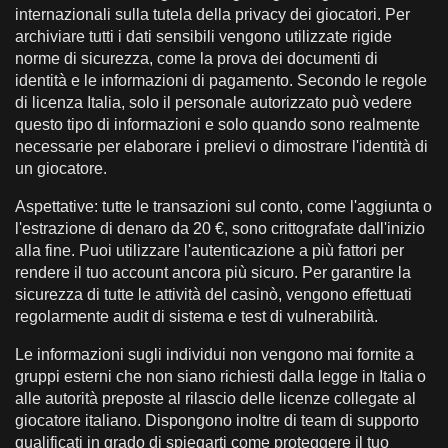
internazionali sulla tutela della privacy dei giocatori. Per
archiviare tutti i dati sensibili vengono utilizzate rigide
norme di sicurezza, come la prova dei documenti di
identità e le informazioni di pagamento. Secondo le regole
di licenza Italia, solo il personale autorizzato può vedere
questo tipo di informazioni e solo quando sono realmente
necessarie per elaborare i prelievi o dimostrare l'identità di
un giocatore.
Aspettative: tutte le transazioni sul conto, come l'aggiunta o
l'estrazione di denaro da 20 €, sono crittografate dall'inizio
alla fine. Puoi utilizzare l'autenticazione a più fattori per
rendere il tuo account ancora più sicuro. Per garantire la
sicurezza di tutte le attività del casinò, vengono effettuati
regolarmente audit di sistema e test di vulnerabilità.
Le informazioni sugli individui non vengono mai fornite a
gruppi esterni che non siano richiesti dalla legge in Italia o
alle autorità preposte al rilascio delle licenze collegate al
giocatore italiano. Dispongono inoltre di team di supporto
qualificati in grado di spiegarti come proteggere il tuo