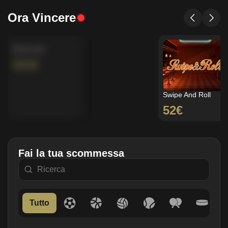
Ora Vincere
Sparks
151€
Diamonds
Golden Goal
383€
193€
Fai la tua scommessa
Tutto