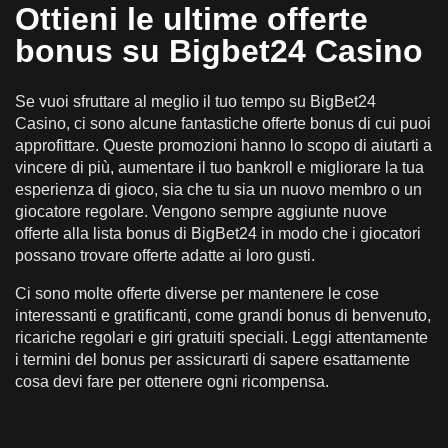
Ottieni le ultime offerte
bonus su Bigbet24 Casino
Se vuoi sfruttare al meglio il tuo tempo su BigBet24
Casino, ci sono alcune fantastiche offerte bonus di cui puoi
approfittare. Queste promozioni hanno lo scopo di aiutarti a
vincere di più, aumentare il tuo bankroll e migliorare la tua
esperienza di gioco, sia che tu sia un nuovo membro o un
giocatore regolare. Vengono sempre aggiunte nuove
offerte alla lista bonus di BigBet24 in modo che i giocatori
possano trovare offerte adatte ai loro gusti.
Ci sono molte offerte diverse per mantenere le cose
interessanti e gratificanti, come grandi bonus di benvenuto,
ricariche regolari e giri gratuiti speciali. Leggi attentamente
i termini del bonus per assicurarti di sapere esattamente
cosa devi fare per ottenere ogni ricompensa.