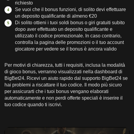
richiesto
Se vuoi che il bonus funzioni, di solito devi effettuare
un deposito qualificante di almeno €20
Di solito ottieni i tuoi soldi bonus o giri gratuiti subito
dopo aver effettuato un deposito qualificante e
utilizzato il codice promozionale. In caso contrario,
controlla la pagina delle promozioni o il tuo account
giocatore per vedere se il bonus è ancora valido
Per motivi di chiarezza, tutti i requisiti, inclusa la modalità
di gioco bonus, verranno visualizzati nella dashboard di
BigBet24. Ricevi un aiuto rapido dal supporto BigBet24 se
hai problemi a riscattare il tuo codice. Il modo più sicuro
per assicurarti che i tuoi bonus vengano elaborati
automaticamente e non perdi offerte speciali è inserire il
tuo codice quando ti iscrivi.