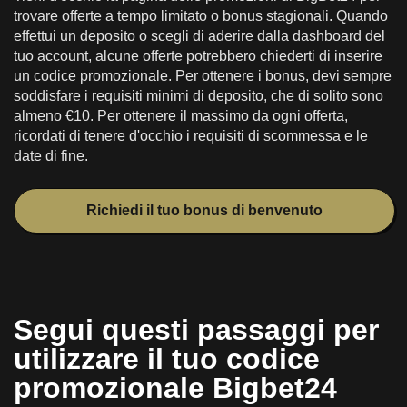
trovare offerte a tempo limitato o bonus stagionali. Quando
effettui un deposito o scegli di aderire dalla dashboard del
tuo account, alcune offerte potrebbero chiederti di inserire
un codice promozionale. Per ottenere i bonus, devi sempre
soddisfare i requisiti minimi di deposito, che di solito sono
almeno €10. Per ottenere il massimo da ogni offerta,
ricordati di tenere d'occhio i requisiti di scommessa e le
date di fine.
Richiedi il tuo bonus di benvenuto
Segui questi passaggi per
utilizzare il tuo codice
promozionale Bigbet24